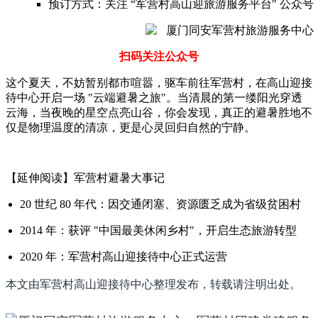
预订方式：关注 “
军营村高山迎旅游服务平台
" 公众
扫码关注公众号
这个夏天，不妨暂别都市喧嚣，驱车前往军营村，在高山迎接
待中心开启一场 "云端避暑之旅"。当清晨的第一缕阳光穿透
云海，当夜晚的星空点亮山谷，你会发现，真正的避暑胜地不
仅是物理温度的清凉，更是心灵回归自然的宁静。
【延伸阅读】军营村避暑大事记
20 世纪 80 年代：因交通闭塞、资源匮乏成为省级贫困村
2014 年：获评 "中国最美休闲乡村"，开启生态旅游转型
2020 年：军营村高山迎接待中心正式运营
本文由军营村高山迎接待中心整理发布，转载请注明出处。