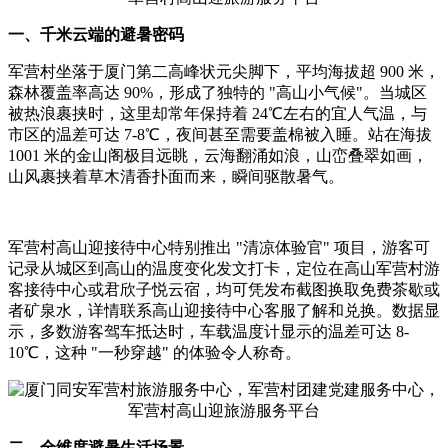
一、千米云端的避暑密码
军营村坐落于厦门第二高峰状元尖脚下，平均海拔超 900 米，
森林覆盖率高达 90%，形成了独特的 "高山小气候"。当城区
被热浪裹挟时，这里却常年保持着 24℃左右的宜人气温，与
市区的温差可达 7-8℃，夜间甚至需要盖棉被入睡。站在海拔
1001 米的金山阁极目远眺，云海翻涌如浪，山峦叠翠如画，
山风裹挟着草木清香扑面而来，瞬间驱散暑气。
军营村高山迎接待中心特别推出 "清凉体验官" 项目，游客可
记录从城区到高山的温度变化发文打卡，定位在高山军营村游
客接待中心或君欣子悦云宿，均可凭发布截图换取免费茶歇或
者矿泉水，详情联系高山迎接待中心客服了解和兑换。数据显
示，多数游客驾车抵达时，车载温度计显示的温差可达 8-
10℃，这种 "一秒穿越" 的体验令人称奇。
二、全维度避暑生活场景