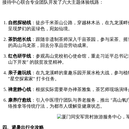
接待中心联合专业团队开发了六大主题体验线路：
自然探秘线
：徒步千米茶山公路，穿越林木丛，在九龙溪畔体
呈现梦幻的蓝绿色，宛如仙境。
茶韵悠长线
：跟随非遗制茶师深入千亩茶园，参与采茶、摇
的高山乌龙茶，回去分享品尝劳动成果。
红色研学线
：参观高山党校初心使命馆，重走习近平总书记
山下开发" 的脱贫攻坚精神。
亲子趣玩线
：在九龙溪畔的童趣乐园开展水枪大战，参与植
"星空探索家" 打卡任务。
禅意静心线
：根据实际需要举办禅茶雅集，茶艺师现场演绎点
康养疗愈线
：引入中医理疗团队与养老服务，推出 "高山氧疗 S
络推拿等传统疗法，为都市人缓解亚健康状态。
四、避暑出行全攻略