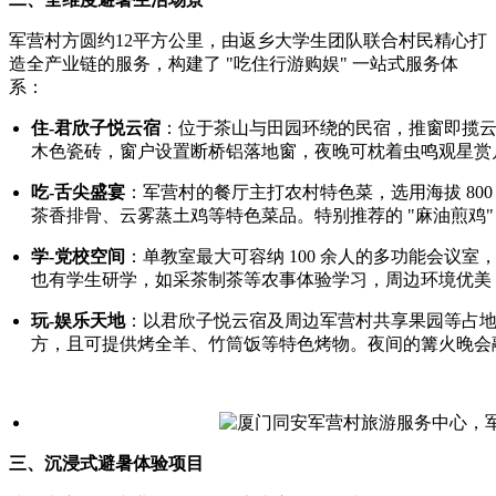
军营村方圆约12平方公里，由返乡大学生团队联合村民精心打
造全产业链的服务，构建了 "吃住行游购娱" 一站式服务体
系：
住-君欣子悦云宿
：位于茶山与田园环绕的民宿，推窗即揽
木色瓷砖，窗户设置断桥铝落地窗，夜晚可枕着虫鸣观星赏
吃-舌尖盛宴
：军营村的餐厅主打农村特色菜，选用海拔 80
茶香排骨、云雾蒸土鸡等特色菜品。特别推荐的 "麻油煎鸡
学-党校空间
：单教室最大可容纳 100 余人的多功能会议
也有学生研学，如采茶制茶等农事体验学习，周边环境优美
玩-娱乐天地
：以君欣子悦云宿及周边军营村共享果园等占
方，且可提供烤全羊、竹筒饭等特色烤物。夜间的篝火晚会
三、沉浸式避暑体验项目