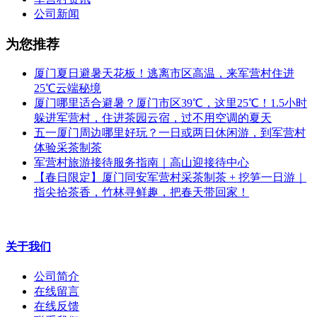
公司新闻
为您推荐
厦门夏日避暑天花板！逃离市区高温，来军营村住进
25℃云端秘境
厦门哪里适合避暑？厦门市区39℃，这里25℃！1.5小时
躲进军营村，住进茶园云宿，过不用空调的夏天
五一厦门周边哪里好玩？一日或两日休闲游，到军营村
体验采茶制茶
军营村旅游接待服务指南｜高山迎接待中心
【春日限定】厦门同安军营村采茶制茶 + 挖笋一日游｜
指尖拾茶香，竹林寻鲜趣，把春天带回家！
关于我们
公司简介
在线留言
在线反馈