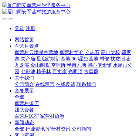
登录
注册
网站首页
军营村景点
军营村云境星空营地
军营村简介
立志石
高山党校
郑家
寨
关帝庙
星启航特训基地
903星空营地
村部
扶贫旧址
九龙溪
金山阁
防空哨所
半亩方塘
初心使命馆
水尾山公
园
七彩池
柿子林
百丈崖
光明顶
古厝群
关于我们
公司简介
在线留言
在线反馈
联系我们
套餐展示
全部
军营村饭店
团队套餐
军营村民宿
军营村旅游
新闻动态
全部
行业资讯
军营村资讯
公司新闻
客户案例